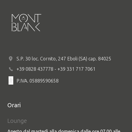
S.P. 30 loc. Cornito, 247 Eboli (SA) cap. 84025
+39 0828 437778 - +39 331 717 7061
P.IVA. 05889590658
Orari
Lounge
Aperto dal martedì alla domenica dalle ore 07.00 alle