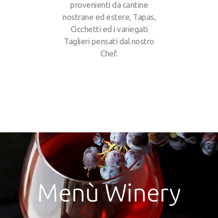
provenienti da cantine
nostrane ed estere, Tapas,
Cicchetti ed i variegati
Taglieri pensati dal nostro
Chef.
Menù Winery