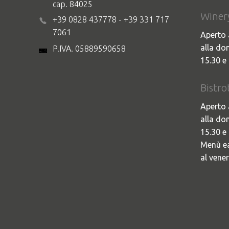
cap. 84025
Winer
+39 0828 437778 - +39 331 717
7061
Aperto 
alla do
P.IVA. 05889590658
15.30 e 
Bistro
Aperto 
alla do
15.30 e 
Menù ea
al vener