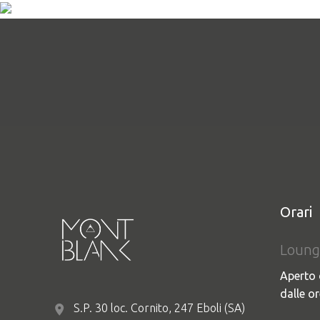
No Comments
Sorry, the comment form is closed at this time.
Orari
Loung
COPERTINA
Aperto 
dalle or
S.P. 30 loc. Cornito, 247 Eboli (SA)