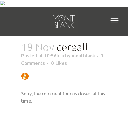
CEREALI
19 Nov
cereali
Posted at 10:56h
in
by
montblank
0
Comments
0
Likes
Sorry, the comment form is closed at this
time.