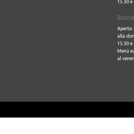
15.30 e 
Bistro
Aperto 
alla do
15.30 e 
Menù ea
al vener