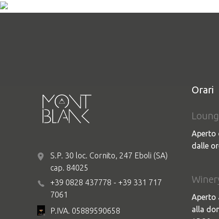
Orari
Loung
Aperto 
dalle or
S.P. 30 loc. Cornito, 247 Eboli (SA)
cap. 84025
Winer
+39 0828 437778 - +39 331 717
7061
Aperto 
alla do
P.IVA. 05889590658